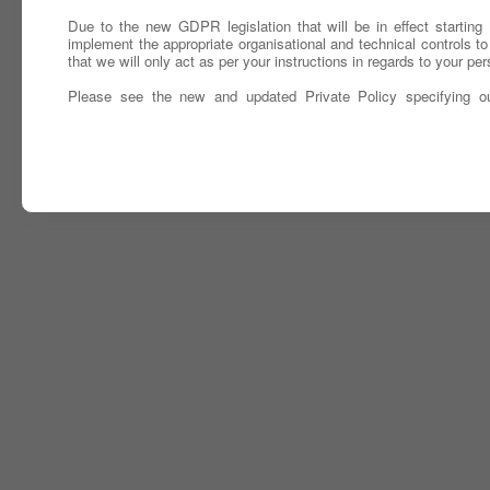
Due to the new GDPR legislation that will be in effect startin
implement the appropriate organisational and technical controls to
that we will only act as per your instructions in regards to your per
Please see the new and updated Private Policy specifying o