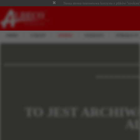
Nasza strona internetowa korzysta z plików "cookies"
FIRMA
E-SKLEP
OFERTA
KATALOGI
PUBLIKACJE
-------------------------------
----------
TO JEST ARCHIW
A