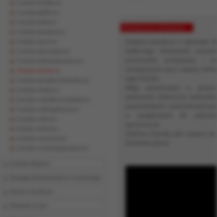
Łożyska baryłkowe
Łożyska igiełkowe
Łożyska kulkowe
Podstawowe informacje
Łożyska miniaturowe
Zespoły łożyskowe z oprawami skł
Łożyska oporowe
kulkowego obustronnie uszczeln
Łożyska samonastawne
powierzchni zewnętrznej i sze
Łożyska niskotemperaturowe
wewnętrznym oraz z oprawy żeliwn
Zespoły łożyskowe
tego łożyska.
Łożyska specjalne (hybrydowe)
Mają zastosowanie w prostyc
Łożyska stożkowe
maszynach rolniczych, budowlany
Łożyska z plastikową zabudową
przenośnikach i wentylatorach pr
Łożyska wielkogabarytowe
w urządzeniach do pakowa
Łożyska walcowe
spożywczym.
łożyska wieńcowe
Zarówno łożyska, jak i oprawy do
Łożyska wrzecionowe
konstrukcyjnym.
Łożyska wysokotemperaturowe
Łożyska ślizgowe
Sprzęgła jednokierunkowe (wolnobiegi)
Oprawy łożyskowe
Elementy toczne