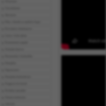
Wrzeciona
Uszczelnienia
Akcesoria
Filtry i tłumiki ze spieków brązu
Prowadnice teleskopowe
Listwy i koła zębate
Przeniesienie napędu
Technika liniowa
Pneumatyka i hydraulika
Narzędzia
Nagrzewnice
Narzędzia hydrauliczne
Ściągacze do łożysk
Produkty specjalne
Chemia techniczna
USŁUGI