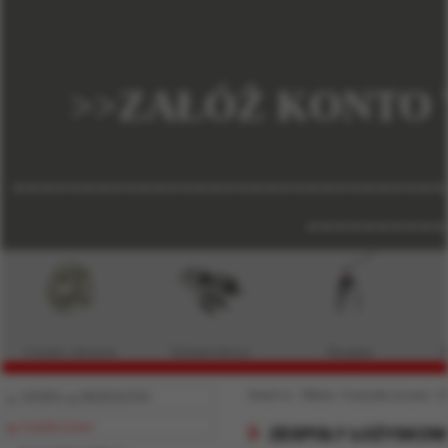
>>ZAŁÓŻ KONTO 
-------------------------------
----------
Łożyska i akcesoria
Technika liniowa
Narzędzia
P
Jesteś w:
Oferta
›
Łożyska toczne
›
Z
OFERTA wg PRODUKTÓW
Łożyska toczne
ZESPOŁY ŁOŻYSKOW