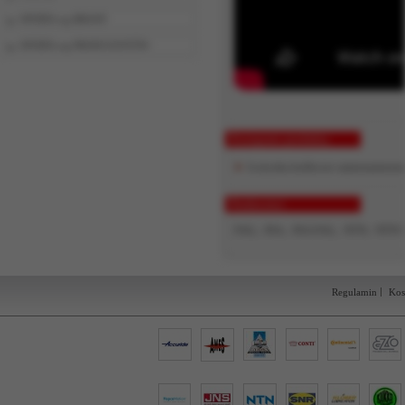
OFERTA wg BRANŻ
OFERTA wg PRODUCENTÓW
Powiązane produkty
Łożyska kulkowe samonastawn
Producenci
FAG, INA, INA FAG, NTN, NTN 
Regulamin
Kos