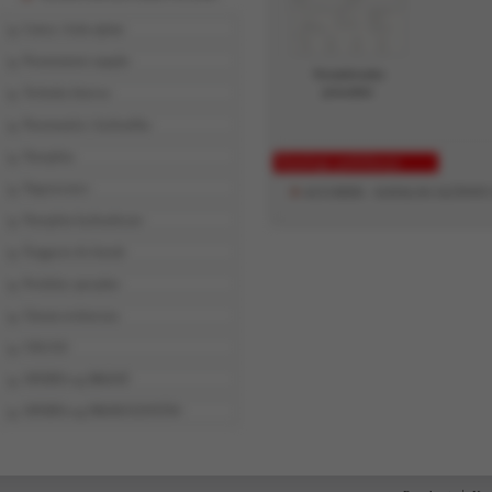
Listwy i koła zębate
Przeniesienie napędu
Wyszukiwarka
Technika liniowa
prowadnic
Pneumatyka i hydraulika
Narzędzia
Katalogi, publikacje
Nagrzewnice
ACCURIDE - KATALOG GŁÓWNY 
Narzędzia hydrauliczne
Ściągacze do łożysk
Produkty specjalne
Chemia techniczna
USŁUGI
OFERTA wg BRANŻ
OFERTA wg PRODUCENTÓW