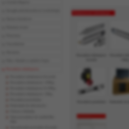
Łożyska ślizgowe
Sprzęgła jednokierunkowe (wolnobiegi)
Podstawowe informacje
Oprawy łożyskowe
Elementy toczne
Wrzeciona
Uszczelnienia
Akcesoria
Prowadnice teleskopowe
Prowadnice tel
Accuride
+100k
Filtry i tłumiki ze spieków brązu
Prowadnice teleskopowe
Prowadnice teleskopowe Accuride
Prowadnice teleskopowe +100kg
Prowadnice teleskopowe 51-99kg
Prowadnice teleskopowe <50kg
Prowadnica przechylna
Prowadnica przechylna
Podnośnik do t
Podnośniki do telewizorów
Uchwyt z blokadą
Tanie prowadnice do szuflad Bee
Slide
Wyszukiwarka prowadnic Accuride