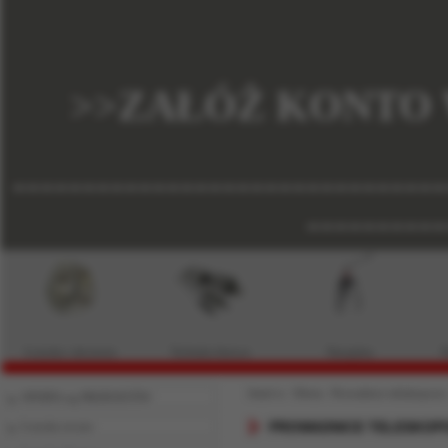
>>ZAŁÓŻ KONTO 
-------------------------------
----------
Łożyska i akcesoria
Technika liniowa
Narzędzia
P
Jesteś w:
Oferta
›
Prowadnice teleskopowe
OFERTA wg PRODUKTÓW
PROWADNICE TELESKOP
Łożyska toczne