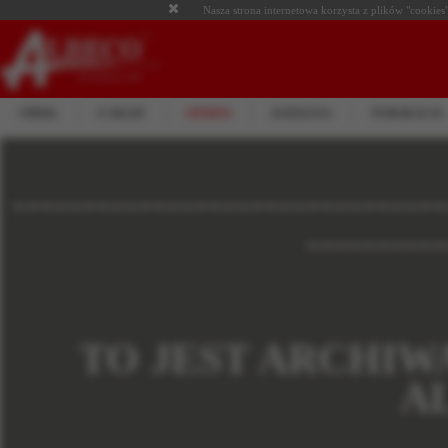
Nasza strona internetowa korzysta z plików "cookies"
FIRMA
E-SKLEP
OFERTA
KATALOGI
PUBLIKACJE
-------------------------------
----------
TO JEST ARCHIW
A