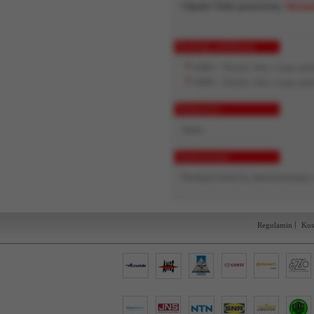
Chętnie Tobie pomożemy.
Skontak
Katalogi, publikacje
AMES - Tłumiki i filtry z brązu s
AMES - Tłumiki i filtry z brązu sp
Producenci
Ames,
Zastosowanie
Przemysł lotniczy, motoryzacyjny,
Regulamin
Kos