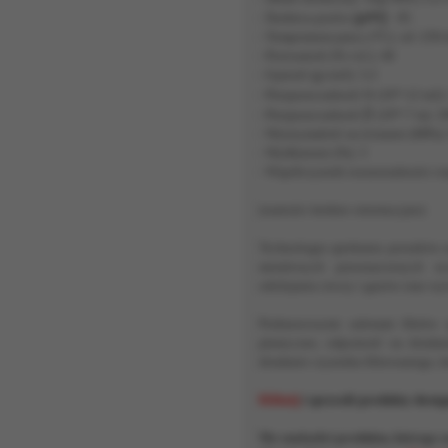
µm):
- Średnica porów (
85.
- Temperatura pracy (*C): od -250
- Porowatość (% vol.): 40
- Gęstość (g/cm3): 5,3
α
- Przepuszczalność
(10*-12 m2)
β
- Przepuszczalność
(10*-7 m): 2
- Wytrzymałość na ścinanie (MPa):
- Wydłużenie (%): 3
- Współczynnik rozszerzalności cie
(wartości średnie orientacyjne)
Technologia spiekania proszków
metalowych przeznaczonych m.
odolejania cieczy i gazów oraz wy
Podstawowymi zaletami filtrów 
plastyczne, odporność na działa
działanie czynnika filtrowanego, ł
Kliknij
i sprawdź produkty dostę
Nie znalazłeś produktu, którego 