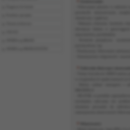
Zastosowanie:
-
Filtrowanie płynów w sektorze 
Ściągacze do łożysk
przemyśle maszynowym, urządz
Produkty specjalne
chemiczny i jądrowy.
- Wahania ciśnienia: kontrola ci
Chemia techniczna
absorpcja hałasu w gazociągac
USŁUGI
manometrów, przekładnie.
- Kontrola przepływu: wymienn
OFERTA wg BRANŻ
przemysłowe, itp.
OFERTA wg PRODUCENTÓW
- Fluidyzacja: filtrowanie substanc
- Zmniejszenie wilgotności: suszen
Zalecenia dotyczące stosowan
- Tuleje łożyskowe AMES należy
w oryginalnych opakowaniach aż d
- Należy unikać wstrząsów i ud
BRONFIL®
- SELFOIL to produkt zaprojektow
niezbędna zalecamy nie poddaw
działanie prowadzi do zabloko
zmniejszenia skuteczności filtrowa
Właściwości:
- Skład chemiczny: brąz 89%, Cu