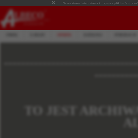
Nasza strona internetowa korzysta z plików "cookies"
FIRMA
E-SKLEP
OFERTA
KATALOGI
PUBLIKACJE
-------------------------------
----------
TO JEST ARCHIW
A