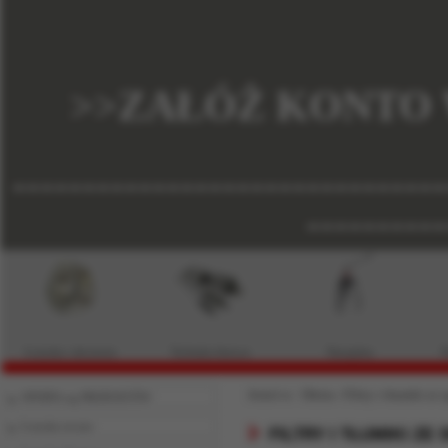
>>ZAŁÓŻ KONTO 
-------------------------------
----------
Łożyska i akcesoria
Technika liniowa
Narzędzia
P
Jesteś w:
Oferta
›
Filtry i tłumiki ze
OFERTA wg PRODUKTÓW
Łożyska toczne
FILTRY I TŁUMIKI Z