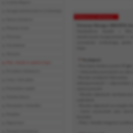
Łożyska ślizgowe
Sprzęgła jednokierunkowe (wolnobiegi)
Podstawowe informacje
Oprawy łożyskowe
Elementy filtrujące BRONFIL f
Elementy toczne
Standardowe tłumiki i fil
metalicznymi komponentami o wy
Wrzeciona
wytwarzane technologią spieku
Uszczelnienia
brązu.
Akcesoria
Wydajność:
Filtry i tłumiki ze spieków brązu
µ
-
Przeciętna średnica porów 85
m
-
Prowadnice teleskopowe
Jednorodna porowatość na całej 
-
Wysoka wydajność filtrowania:
Listwy i koła zębate
mikroporowatość i odpowiednia g
Przeniesienie napędu
zanieczyszczeń.
- Wysoka odporność mechaniczna:
Technika liniowa
uszkodzeń.
- Wysoka odporność na związki ch
Pneumatyka i hydraulika
- Łatwe czyszczenie przy użyc
Narzędzia
kierunku.
- Filtry i tłumiki mogą być podda
Nagrzewnice
Narzędzia hydrauliczne